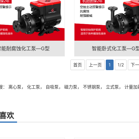
智能耐腐蚀化工泵—G型
智能卧式化工泵—G
首页
上一页
1
1/2
下
搜：
离心泵
，
化工泵
，
自吸泵
，
磁力泵
，
不锈钢泵
，
立式泵
，
计量加
喜欢