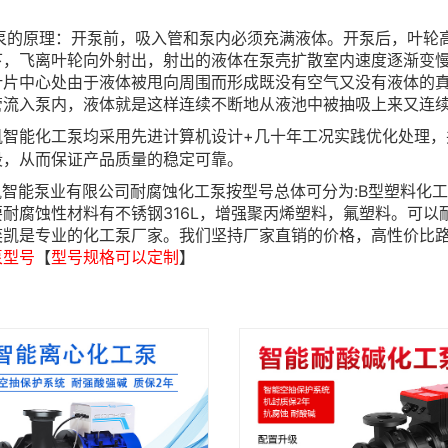
的原理：开泵前，吸入管和泵内必须充满液体。开泵后，叶轮高
下，飞离叶轮向外射出，射出的液体在泵壳扩散室内速度逐渐变
叶片中心处由于液体被甩向周围而形成既没有空气又没有液体的
管流入泵内，液体就是这样连续不断地从液池中被抽吸上来又连
凯智能化工泵均采用先进计算机设计+几十年工况实践优化处理
段，从而保证产品质量的稳定可靠。
智能泵业有限公司耐腐蚀化工泵按型号总体可分为:B型塑料化工
要耐腐蚀性材料有不锈钢316L，增强聚丙烯塑料，氟塑料。可
奕凯是专业的化工泵厂家。我们坚持厂家直销的价格，高性价比
泵型号
【
型号规格可以定制
】