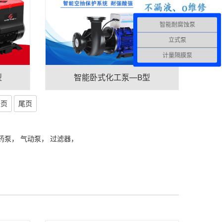
智能耐腐蚀泵
立式泵
计量隔膜泵
型
智能卧式化工泵—B型
一页
尾页
药泵
，
气动泵
，
过滤器
，