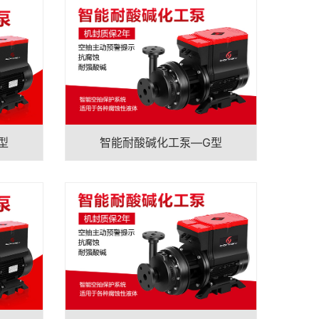
型
智能耐酸碱化工泵—G型