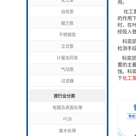
用。
化工泵
自吸泵
的作用
磁力泵
时，在
经吸入
不锈钢泵
科奕
立式泵
检测手
计量加药泵
科奕凯
置的主
气动泵
蚀。科
下
化工
过滤器
按行业分类
电镀及表面处理
PCB
废水处理