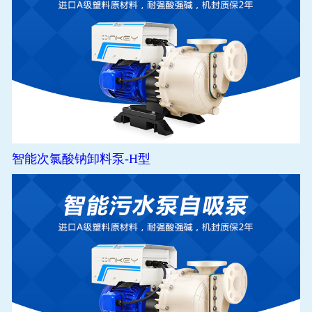
智能次氯酸钠卸料泵-H型