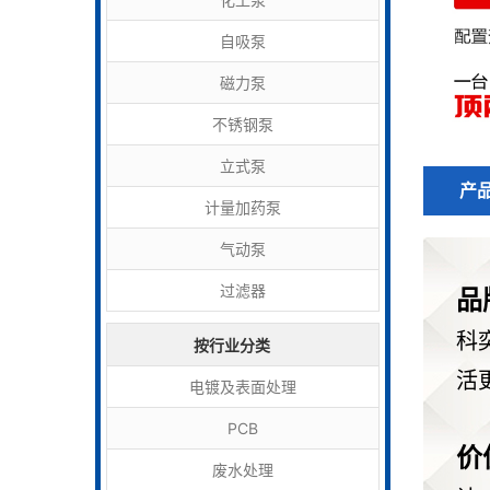
自吸泵
磁力泵
不锈钢泵
立式泵
产
计量加药泵
气动泵
过滤器
品
科
按行业分类
活
电镀及表面处理
PCB
价
废水处理