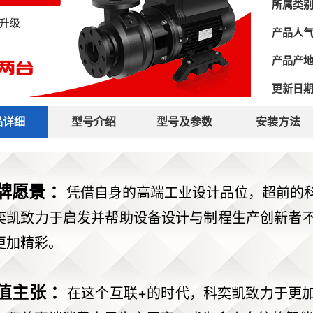
所属类
产品人
产品产
更新日
品详细
型号介绍
型号及参数
安装方法
牌愿景 ：
凭借自身的高端工业设计品位，超前的
奕凯致力于启发并帮助设备设计与制程生产创新者
更加精彩。
值主张 ：
在这个互联+的时代，科奕凯致力于更