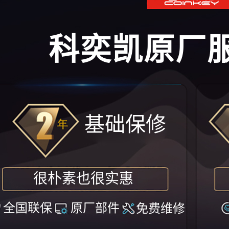
科奕凯原厂
基础保修
很朴素也很实惠
全国联保
原厂部件
免费维修