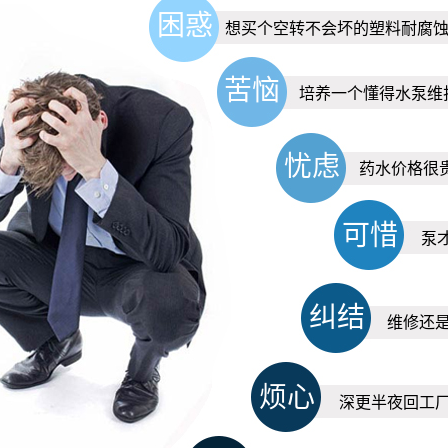
困惑
想买个空转不会坏的塑料耐腐
苦恼
培养一个懂得水泵维
忧虑
药水价格很
可惜
泵
纠结
维修还
烦心
深更半夜回工